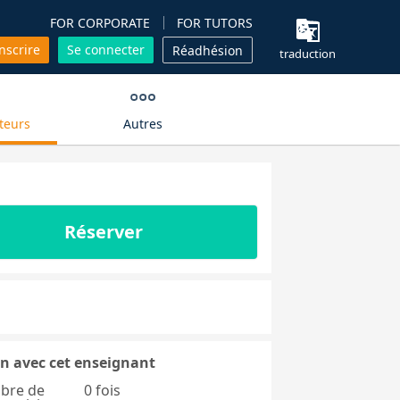
FOR CORPORATE
FOR TUTORS
inscrire
Se connecter
Réadhésion
traduction
teurs
Autres
Réserver
n avec cet enseignant
bre de
0 fois