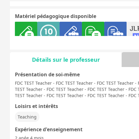
Matériel pédagogique disponible
文法 - 日常会
10分トーク
文法 - ビジネ
日常会話
ビジネス会話
日本語
話
ス会話
験
Détails sur le professeur
Présentation de soi-même
FDC TEST Teacher - FDC TEST Teacher - FDC TEST Teacher - 
Discussion
日本語能力試
デイリートピ
TEST Teacher - FDC TEST Teacher - FDC TEST Teacher - FDC 
libre
験1級
ック
TEST Teacher - FDC TEST Teacher - FDC TEST Teacher - FDC 
Loisirs et intérêts
Teaching
Expérience d'enseignement
2 anée 4 mois