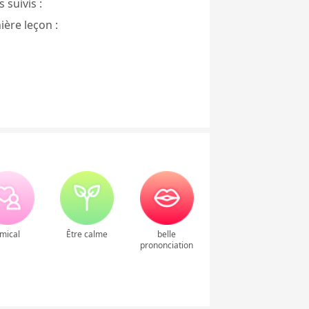
 suivis :
ière leçon :
mical
Être calme
belle
prononciation