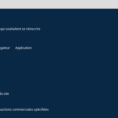
qui souhaitent se réinscrire
igateur
Application
du site
ansactions commerciales spécifiées