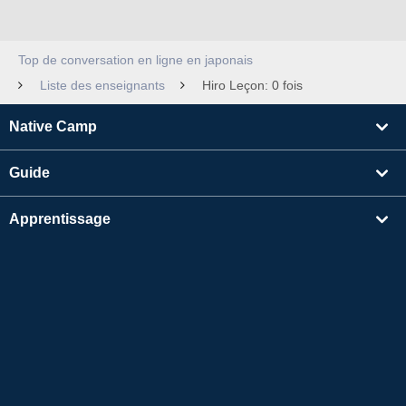
Top de conversation en ligne en japonais
Liste des enseignants
Hiro Leçon: 0 fois
Native Camp
Guide
Apprentissage
Rechercher un enseignant
Autres
Informations sur l'entreprise