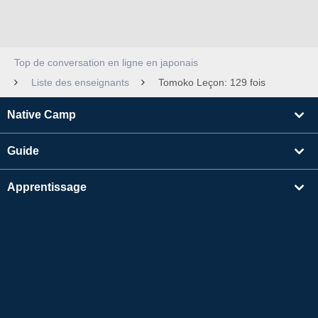
Top de conversation en ligne en japonais
Liste des enseignants
Tomoko Leçon: 129 fois
Native Camp
Guide
Apprentissage
Rechercher un enseignant
Autres
Informations sur l'entreprise