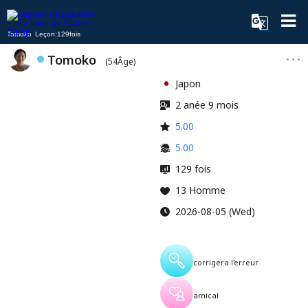
Tomoko Leçon:129fois
Tomoko
(54Âge)
Japon
2 anée 9 mois
5.00
5.00
129 fois
13 Homme
2026-08-05 (Wed)
corrigera l'erreur
amical