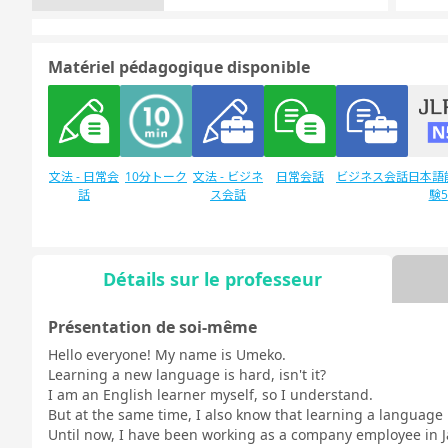
Matériel pédagogique disponible
文法 - 日常会
10分トーク
文法 - ビジネ
日常会話
ビジネス会話
日本語
話
ス会話
験
Détails sur le professeur
Discussion
日本語能力試
デイリートピ
libre
験1級
ック
Présentation de soi-même
Hello everyone! My name is Umeko.
Learning a new language is hard, isn't it?
I am an English learner myself, so I understand.
But at the same time, I also know that learning a language 
Until now, I have been working as a company employee in J