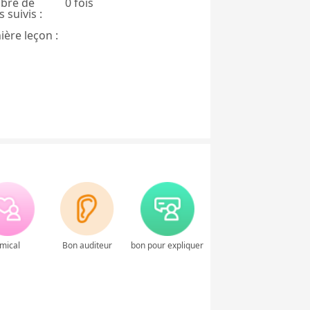
bre de
0 fois
 suivis :
ière leçon :
mical
Bon auditeur
bon pour expliquer