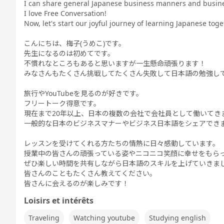
I can share general Japanese business manners and busin
I love Free Conversation!
Now, let's start our joyful journey of learning Japanese toge
こんにちは、梅子(うめこ)です。
先生になるのは初めてです。
不慣れなところもあると思いますが一生懸命頑張ります！
みなさんもたくさん挑戦してたくさん失敗して日本語の勉強し
旅行やYouTubeを見るのが好きです。
フリートーク得意です。
現在まで20年以上、日本の複数の会社で会社員として働いてき
一般的な日本のビジネスマナーやビジネス日本語をシェアでき
レッスンを受けてくれる方たちの情熱に日々感動しています。
授業中の皆さんの頑張っている姿やニコニコ笑顔に幸せをもら
ぜひ楽しい時間を共有しながら日本語のスキルを上げていきま
皆さんのこともたくさん教えてください。
皆さんに会えるのが楽しみです！
Loisirs et intérêts
Traveling
Watching youtube
Studying english