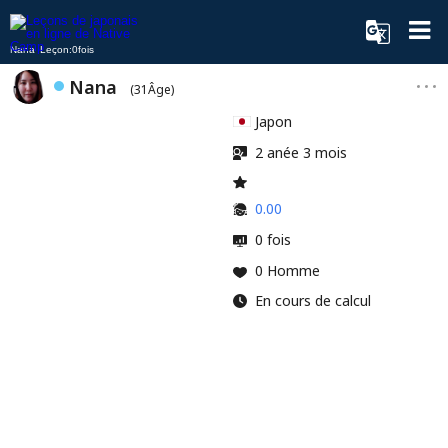
Nana Leçon:0fois
Nana
(31Âge)
Japon
2 anée 3 mois
0.00
0 fois
0 Homme
En cours de calcul