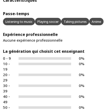
Caractéristiques
Passe-temps
Listening to music
Playing soccer
Taking pictures
Anime
Expérience professionnelle
Aucune expérience professionnelle
La génération qui choisit cet enseignant
0 - 9
0%
10 -
0%
19
20 -
0%
29
30 -
0%
39
40 -
0%
49
50 -
0%