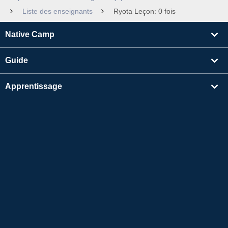
Liste des enseignants
Ryota Leçon: 0 fois
Native Camp
Guide
Apprentissage
Rechercher un enseignant
Autres
Informations sur l'entreprise
Apple et le logo Apple sont des marques déposées d'Apple Inc. aux États-Unis et dans