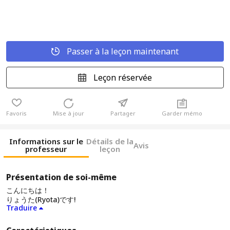
Passer à la leçon maintenant
Leçon réservée
Favoris
Mise à jour
Partager
Garder mémo
Informations sur le
Détails de la
Avis
professeur
leçon
Présentation de soi-même
こんにちは！
りょうた(Ryota)です!
Traduire