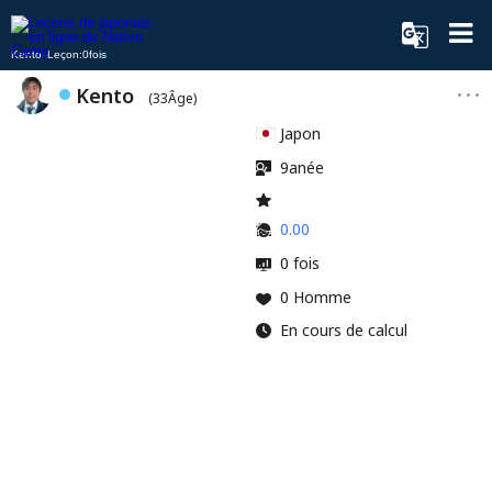
Kento Leçon:0fois
Kento
(33Âge)
Japon
9anée
0.00
0 fois
0 Homme
En cours de calcul