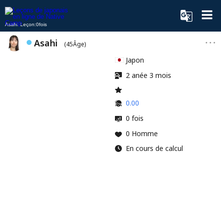
Asahi Leçon:0fois
Asahi
(45Âge)
Japon
2 anée 3 mois
0.00
0 fois
0 Homme
En cours de calcul