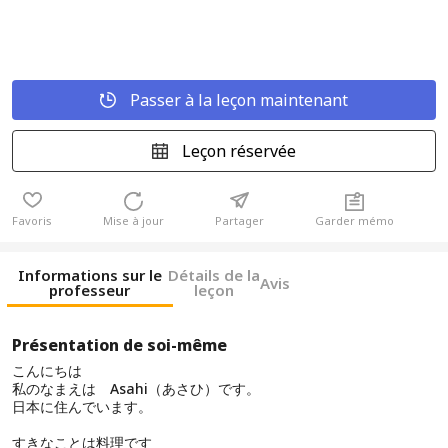
Passer à la leçon maintenant
Leçon réservée
Favoris
Mise à jour
Partager
Garder mémo
Informations sur le
Détails de la
Avis
professeur
leçon
Présentation de soi-même
こんにちは
私のなまえは Asahi（あさひ）です。
日本に住んでいます。
すきなことは料理です