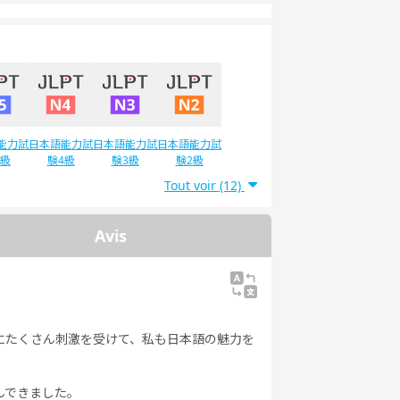
能力試
日本語能力試
日本語能力試
日本語能力試
5級
験4級
験3級
験2級
Tout voir (12)
Avis
にたくさん刺激を受けて、私も日本語の魅力を
んできました。