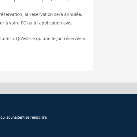
éservation, la réservation sera annulée.
er à votre PC ou à l'application avec
nsulter « Qu'est-ce qu'une leçon réservée »
qui souhaitent se réinscrire