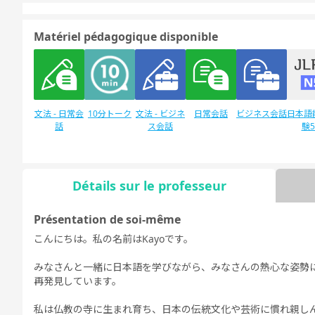
Matériel pédagogique disponible
文法 - 日常会
10分トーク
文法 - ビジネ
日常会話
ビジネス会話
日本語
話
ス会話
験
Détails sur le professeur
Discussion
日本語能力試
デイリートピ
libre
験1級
ック
Présentation de soi-même
こんにちは。私の名前はKayoです。
みなさんと一緒に日本語を学びながら、みなさんの熱心な姿勢
再発見しています。
私は仏教の寺に生まれ育ち、日本の伝統文化や芸術に慣れ親し