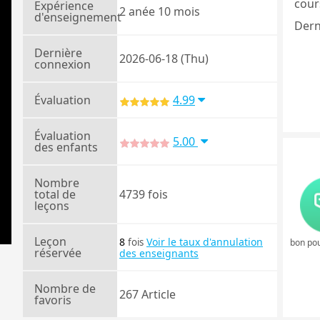
cours
Expérience
2 anée 10 mois
d'enseignement
Dern
Dernière
2026-06-18 (Thu)
connexion
Évaluation
4.99
Évaluation
5.00
des enfants
Nombre
total de
4739 fois
leçons
Leçon
8
Voir le taux d'annulation
fois
bon pou
réservée
des enseignants
Nombre de
267 Article
favoris