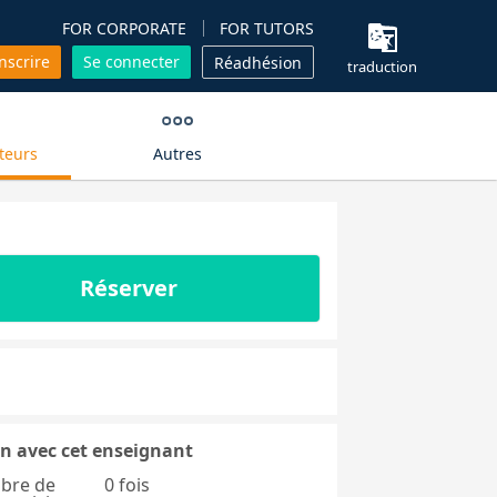
FOR CORPORATE
FOR TUTORS
inscrire
Se connecter
Réadhésion
traduction
teurs
Autres
Réserver
n avec cet enseignant
bre de
0 fois