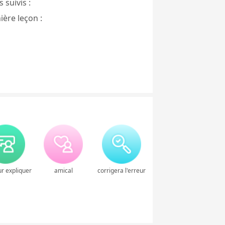
 suivis :
ière leçon :
r expliquer
amical
corrigera l'erreur