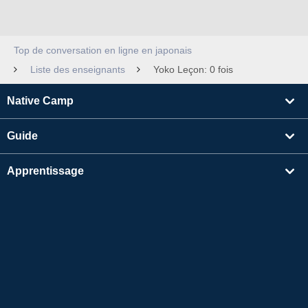
Top de conversation en ligne en japonais
Liste des enseignants
Yoko Leçon: 0 fois
Native Camp
Guide
Apprentissage
Rechercher un enseignant
Autres
Informations sur l'entreprise