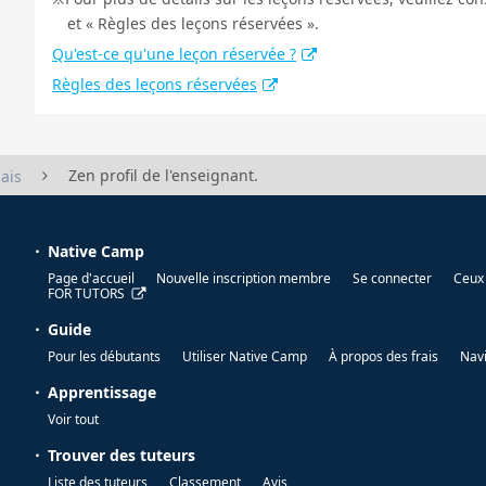
et « Règles des leçons réservées ».
Qu'est-ce qu'une leçon réservée ?
Règles des leçons réservées
Zen profil de l'enseignant.
ais
Native Camp
Page d'accueil
Nouvelle inscription membre
Se connecter
Ceux 
FOR TUTORS
Guide
Pour les débutants
Utiliser Native Camp
À propos des frais
Nav
Apprentissage
Voir tout
Trouver des tuteurs
Liste des tuteurs
Classement
Avis