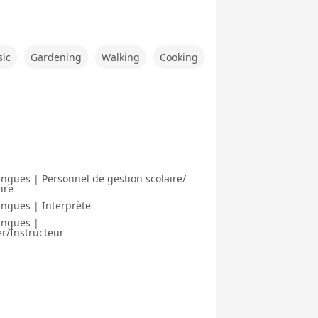
sic
Gardening
Walking
Cooking
ngues | Personnel de gestion scolaire/
ire
ngues | Interprète
angues |
r/Instructeur