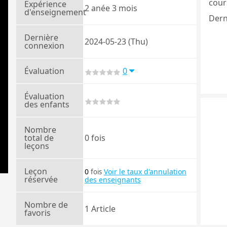
cours
Expérience
2 anée 3 mois
d'enseignement
Dern
Dernière
2024-05-23 (Thu)
connexion
Évaluation
0
Évaluation
des enfants
Nombre
total de
0 fois
leçons
Leçon
0
Voir le taux d'annulation
fois
réservée
des enseignants
Nombre de
1 Article
favoris