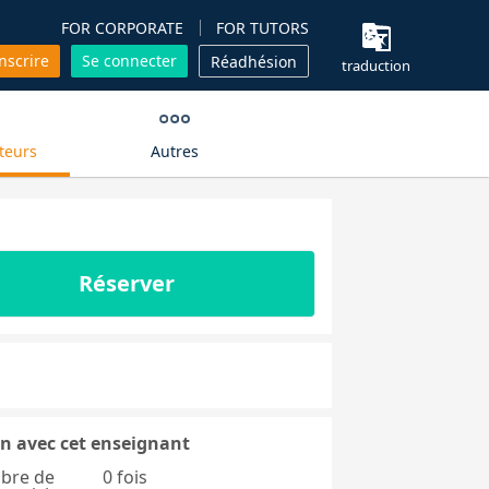
FOR CORPORATE
FOR TUTORS
inscrire
Se connecter
Réadhésion
traduction
teurs
Autres
Réserver
n avec cet enseignant
bre de
0 fois