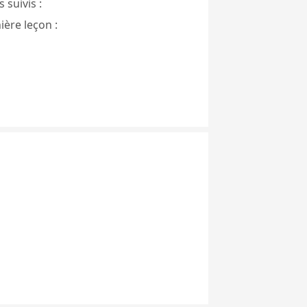
 suivis :
ière leçon :