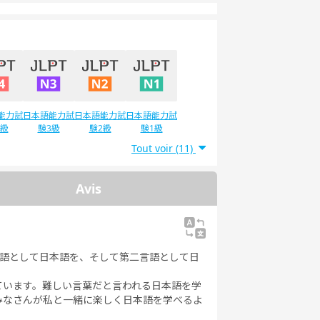
能力試
日本語能力試
日本語能力試
日本語能力試
4級
験3級
験2級
験1級
Tout voir (11)
Avis
母語として日本語を、そして第二言語として日
ています。難しい言葉だと言われる日本語を学
みなさんが私と一緒に楽しく日本語を学べるよ