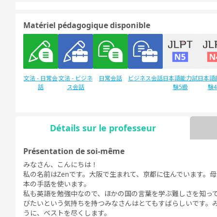
Matériel pédagogique disponible
文法 - 日常会
文法 - ビジネ
日常会話
ビジネス会話
日本語能力試
日本語
話
ス会話
験5級
験
Détails sur le professeur
Discussion
デイリートピ
libre
ック
Présentation de soi-même
みなさん、こんにちは！
私の名前はZenです。大阪で生まれて、京都に住んでいます。
本の手話を使います。
私も英語を勉強中なので、ほかの国の言葉を学ぶ難しさを知っ
びたいという気持ちを持つみなさんはとてもすばらしいです。
うに、ベストを尽くします。