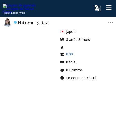
Hitomi Leçon:0fois
Hitomi
(43Âge)
Japon
8 anée 3 mois
0.00
0 fois
0 Homme
En cours de calcul