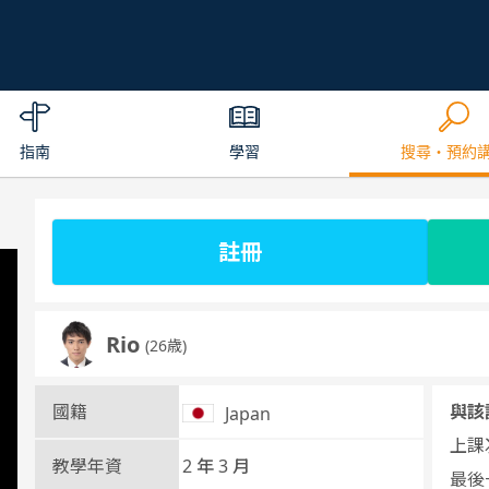
指南
學習
搜尋・預約
註冊
Rio
(26歳)
國籍
與該
Japan
上課次
教學年資
2 年 3 月
最後