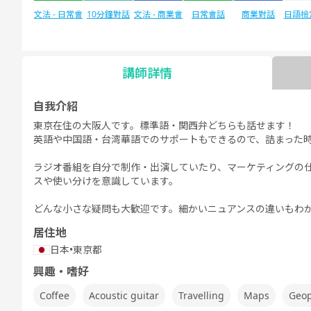
文法 - 日常會
10分鐘對話
文法 - 商業會
日常會話
商業對話
日語檢定
N
話
話
講師詳情
日語檢定JLPT
自由對話
每日話題
自我介紹
N1
東京在住の大阪人です。標準語・関西弁どちらも話せます！
英語や中国語・台湾華語でのサポートもできるので、詰まった
ラジオ番組を自分で制作・出演していたり、マーケティングの
スや使い分けを意識しています。
どんな小さな疑問も大歓迎です。細かいニュアンスの違いもわ
居住地
日本
•
東京都
興趣・嗜好
Coffee
Acoustic guitar
Travelling
Maps
Geop