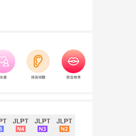
友善
擅長傾聽
發音標準