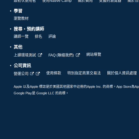
致初次使用者
使用Native Camp
關於費用
支援的瀏覽器
關於日
學習
瀏覽教材
搜尋・預約講師
講師一覽
排名
評論
其他
網站導覽
上課環境測試
FAQ (聯絡我們)
公司資訊
使用條款
特別指定商業交易法
關於個人資訊處理
營運公司
Apple 以及Apple 標誌是於美國其他國家中註冊的Apple Inc. 的商標。App Store為Ap
Google Play是 Google LLC 的商標。