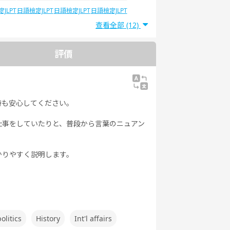
JLPT
日語檢定JLPT
日語檢定JLPT
日語檢定JLPT
5
N4
N3
N2
查看全部 (12)
評價
時も安心してください。
仕事をしていたりと、普段から言葉のニュアン
かりやすく説明します。
olitics
History
Int'l affairs