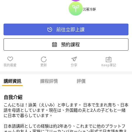
沉著冷靜
前往立即上課
預約課程
我的最愛
更新
分享
Keep筆記
講師資訊
課程詳情
評價
自我介紹
こんにちは！詠美（えいみ）と申します。 日本で生まれ育ち、日本
語を母語としています。現在は、外国籍の夫と2人の子どもと一緒
に日本で暮らしています。
日本語講師としての経験は約2年あり、これまでに他のプラットフ
ォームや友人・家族にフリーカンバセーション形式で日本語を教え