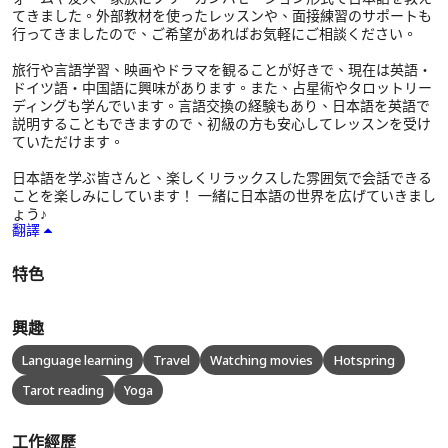
てきました。外部教材を使ったレッスンや、面接練習のサポートも
行ってきましたので、ご希望があればお気軽にご相談ください。
旅行や言語学習、映画やドラマを観ることが好きで、現在は英語・
ドイツ語・中国語に興味があります。また、占星術やタロットリー
ディングも学んでいます。言語交換の経験もあり、日本語を英語で
説明することもできますので、初級の方も安心してレッスンを受け
ていただけます。
日本語を学ぶ皆さんと、楽しくリラックスした雰囲気で会話できる
ことを楽しみにしています！ 一緒に日本語の世界を広げていきまし
ょう♪
翻譯
特色
興趣
Language learning
Travel
Watching movies
Hotspring
Tarot reading
Yoga
工作經歷