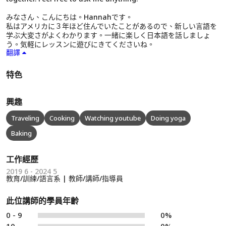
みなさん、こんにちは。Hannahです。
私はアメリカに３年ほど住んでいたことがあるので、新しい言語を
学ぶ大変さがよくわかります。一緒に楽しく日本語を話しましょ
う。気軽にレッスンに遊びにきてくださいね。
翻譯
特色
興趣
Traveling
Cooking
Watching youtube
Doing yoga
Baking
工作經歷
2019 6 - 2024 5
教育/訓練/語言系 | 教師/講師/指導員
此位講師的學員年齡
0 - 9
0%