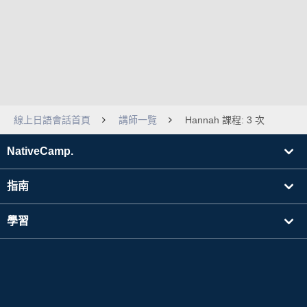
線上日語會話首頁
講師一覽
Hannah 課程: 3 次
NativeCamp.
指南
學習
搜尋講師
其他