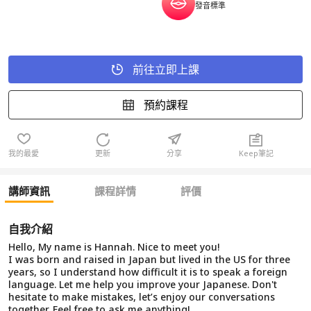
發音標準
前往立即上課
預約課程
我的最愛
更新
分享
Keep筆記
講師資訊
課程詳情
評價
自我介紹
Hello, My name is Hannah. Nice to meet you!
I was born and raised in Japan but lived in the US for three
years, so I understand how difficult it is to speak a foreign
language. Let me help you improve your Japanese. Don't
hesitate to make mistakes, let’s enjoy our conversations
together. Feel free to ask me anything!