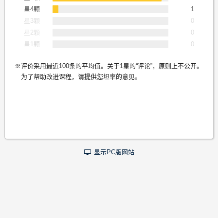
星4颗
1
星3颗
0
星2颗
0
星1颗
0
评价采用最近100条的平均值。关于1星的“评论”，原则上不公开。
为了帮助改进课程，请提供您坦率的意见。
显示PC版网站