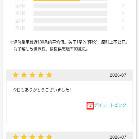
星4颗
0
星3颗
0
星2颗
0
星1颗
0
评价采用最近100条的平均值。关于1星的“评论”，原则上不公开。
为了帮助改进课程，请提供您坦率的意见。
2026-07
今日もありがとうございました！
デイリートピック
2026-07