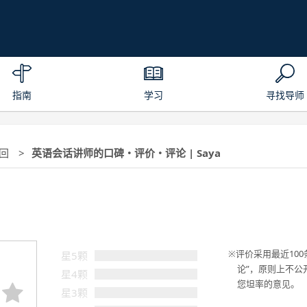
指南
学习
寻找导师
0回
英语会话讲师的口碑・评价・评论 | Saya
评价采用最近100
星5颗
论”，原则上不公
星4颗
您坦率的意见。
星3颗