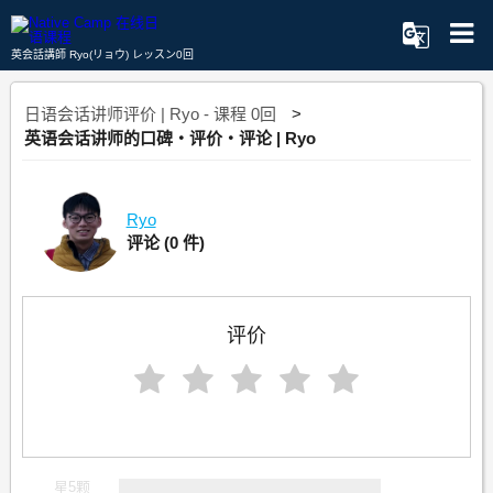
英会話講師 Ryo(リョウ) レッスン0回
日语会话讲师评价 | Ryo - 课程 0回
英语会话讲师的口碑・评价・评论 | Ryo
Ryo
评论
(0 件)
评价
星5颗