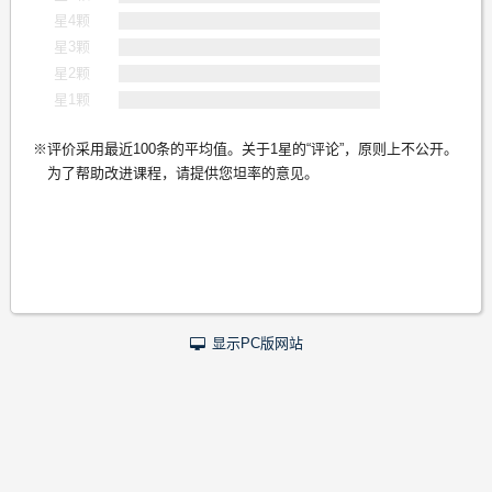
星4颗
星3颗
星2颗
星1颗
评价采用最近100条的平均值。关于1星的“评论”，原则上不公开。
为了帮助改进课程，请提供您坦率的意见。
显示PC版网站