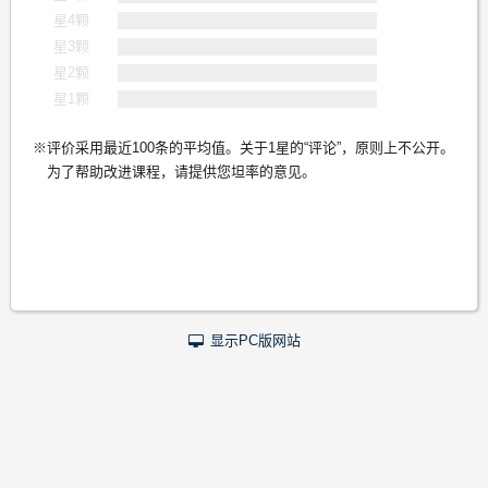
星4颗
星3颗
星2颗
星1颗
评价采用最近100条的平均值。关于1星的“评论”，原则上不公开。
为了帮助改进课程，请提供您坦率的意见。
显示PC版网站