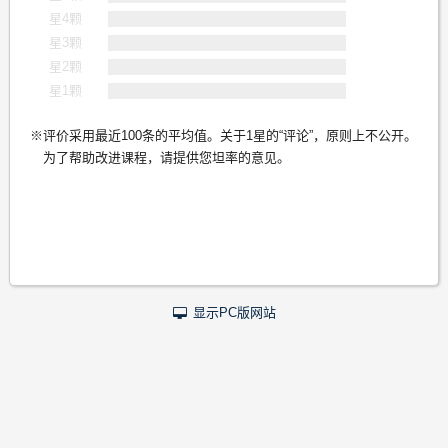
星4颗
星3颗
星2颗
星1颗
评价采用最近100条的平均值。关于1星的“评论”，原则上不公开。
为了帮助改进课程，请提供您坦率的意见。
显示PC版网站