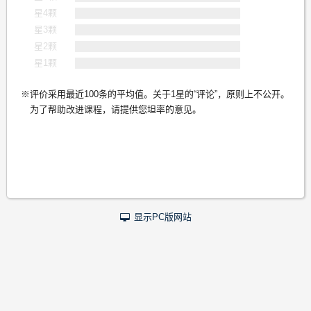
星4颗
星3颗
星2颗
星1颗
评价采用最近100条的平均值。关于1星的“评论”，原则上不公开。
为了帮助改进课程，请提供您坦率的意见。
显示PC版网站