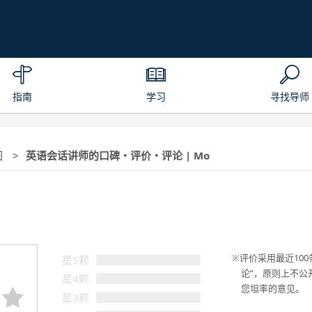
指南
学习
寻找导师
回
英语会话讲师的口碑・评价・评论 | Mo
评价采用最近100
星5颗
论”，原则上不公
星4颗
您坦率的意见。
星3颗