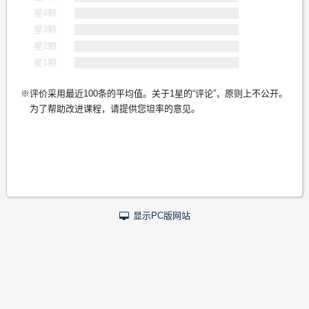
星4颗
星3颗
星2颗
星1颗
评价采用最近100条的平均值。关于1星的“评论”，原则上不公开。
为了帮助改进课程，请提供您坦率的意见。
显示PC版网站