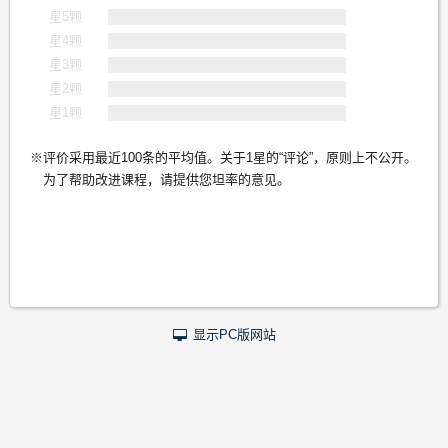
星5颗
星4颗
星3颗
星2颗
星1颗
评价采用最近100条的平均值。关于1星的“评论”，原则上不公开。
为了帮助改进课程，请提供您坦率的意见。
显示PC版网站