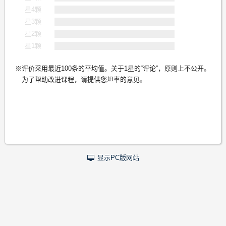
星4颗
星3颗
星2颗
星1颗
评价采用最近100条的平均值。关于1星的“评论”，原则上不公开。
为了帮助改进课程，请提供您坦率的意见。
显示PC版网站