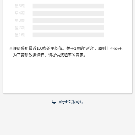
星5颗
星4颗
星3颗
星2颗
星1颗
评价采用最近100条的平均值。关于1星的“评论”，原则上不公开。
为了帮助改进课程，请提供您坦率的意见。
显示PC版网站