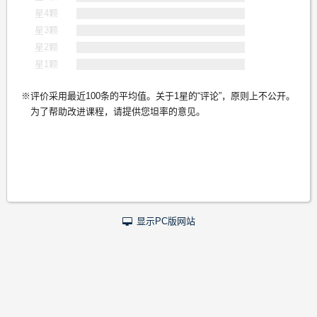
星4颗
星3颗
星2颗
星1颗
评价采用最近100条的平均值。关于1星的“评论”，原则上不公开。
为了帮助改进课程，请提供您坦率的意见。
显示PC版网站