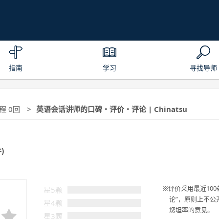
指南
学习
寻找导师
课程 0回
英语会话讲师的口碑・评价・评论 | Chinatsu
件)
评价采用最近100
星5颗
论”，原则上不公
星4颗
您坦率的意见。
星3颗