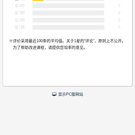
星4颗
0
星3颗
0
星2颗
0
星1颗
0
评价采用最近100条的平均值。关于1星的“评论”，原则上不公开。
为了帮助改进课程，请提供您坦率的意见。
显示PC版网站