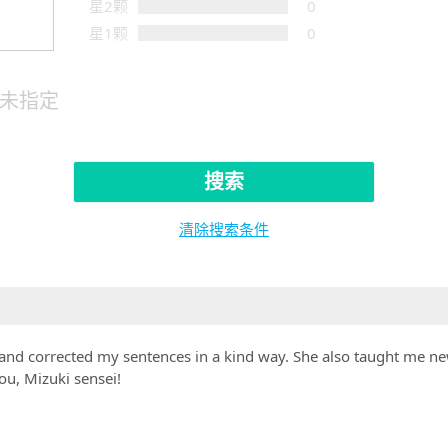
星2颗
0
星1颗
0
未指定
搜索
清除搜索条件
y and corrected my sentences in a kind way. She also taught me new
ou, Mizuki sensei!