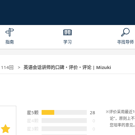
指南
学习
寻找导师
 114回
英语会话讲师的口碑・评价・评论 | Mizuki
评价采用最近1
星5颗
28
论”，原则上
星4颗
0
您坦率的意见
星3颗
0