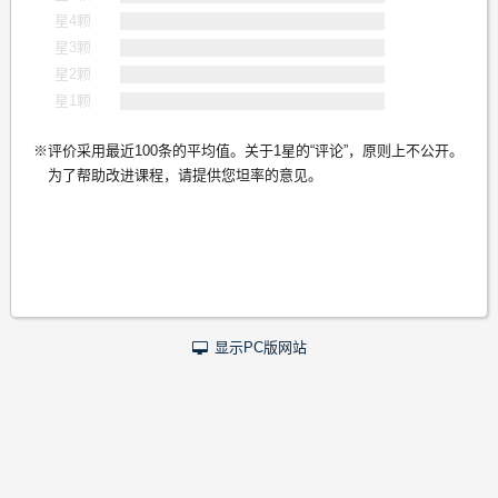
星4颗
星3颗
星2颗
星1颗
评价采用最近100条的平均值。关于1星的“评论”，原则上不公开。
为了帮助改进课程，请提供您坦率的意见。
显示PC版网站