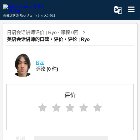
英会話講師 Ryo(リョー) レッスン0回
日语会话讲师评价 | Ryo - 课程 0回
英语会话讲师的口碑・评价・评论 | Ryo
Ryo
评论
(0 件)
评价
星5颗