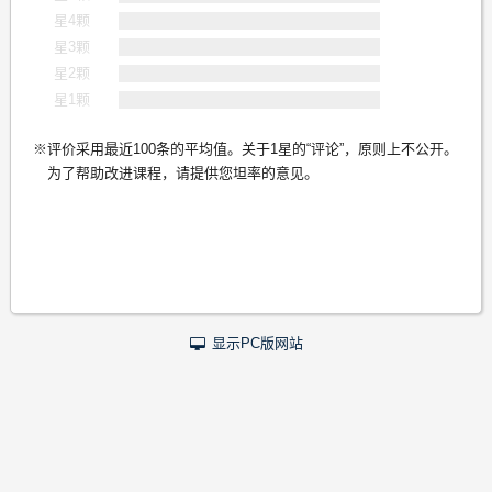
星4颗
星3颗
星2颗
星1颗
评价采用最近100条的平均值。关于1星的“评论”，原则上不公开。
为了帮助改进课程，请提供您坦率的意见。
显示PC版网站