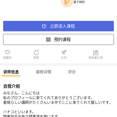
善于倾听
立即进入课程
预约课程
收藏夹
更新
分享
保持备忘录
讲师信息
课程详情
评论
自我介绍
みなさん、こんにちは
私のプロフィールに来てくれてありがとうございます。
素晴らしい講師がたくさんいる中でここに来てくれて嬉しいです。
ハナコといいます。
関東地方出身で標準語を使います。