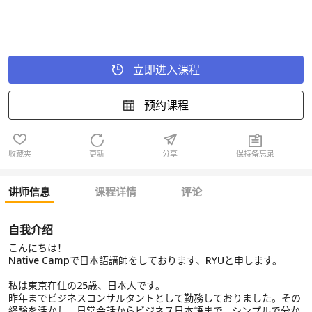
立即进入课程
预约课程
收藏夹
更新
分享
保持备忘录
讲师信息
课程详情
评论
自我介绍
こんにちは！
Native Campで日本語講師をしております、RYUと申します。
私は東京在住の25歳、日本人です。
昨年までビジネスコンサルタントとして勤務しておりました。その
経験を活かし、日常会話からビジネス日本語まで、シンプルで分か