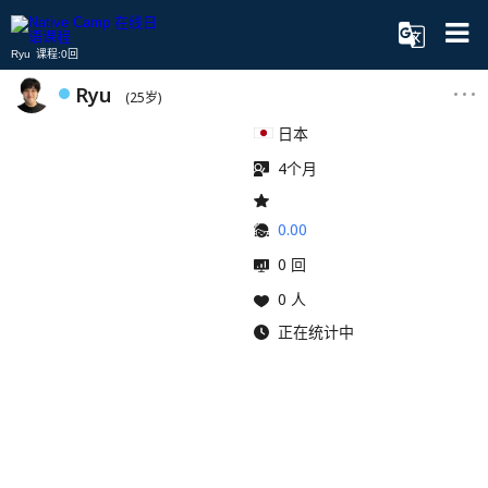
Ryu 课程:0回
Ryu
(25岁)
日本
4个月
0.00
0 回
0 人
正在统计中