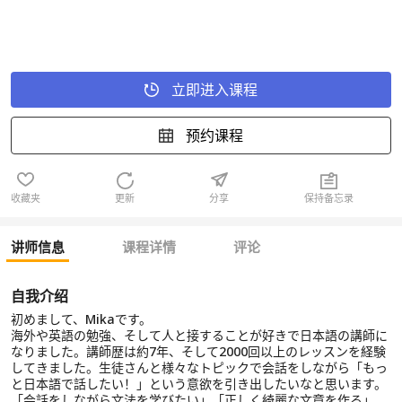
立即进入课程
预约课程
收藏夹
更新
分享
保持备忘录
讲师信息
课程详情
评论
自我介绍
初めまして、Mikaです。
海外や英語の勉強、そして人と接することが好きで日本語の講師に
なりました。講師歴は約7年、そして2000回以上のレッスンを経験
してきました。生徒さんと様々なトピックで会話をしながら「もっ
と日本語で話したい！」という意欲を引き出したいなと思います。
「会話をしながら文法を学びたい」「正しく綺麗な文章を作る」