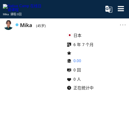
Mika 课程:0回
Mika
(45岁)
日本
6 年 7 个月
0.00
0 回
0 人
正在统计中