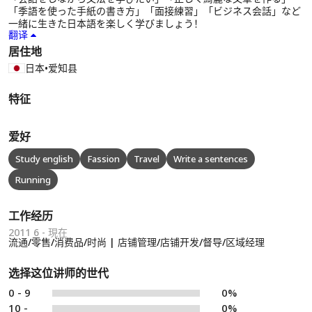
「季語を使った手紙の書き方」「面接練習」「ビジネス会話」など
一緒に生きた日本語を楽しく学びましょう！
翻译
居住地
日本
•
爱知县
特征
爱好
Study english
Fassion
Travel
Write a sentences
Running
工作经历
2011 6 - 現在
流通/零售/消费品/时尚 | 店铺管理/店铺开发/督导/区域经理
选择这位讲师的世代
0 - 9
0%
10 -
0%