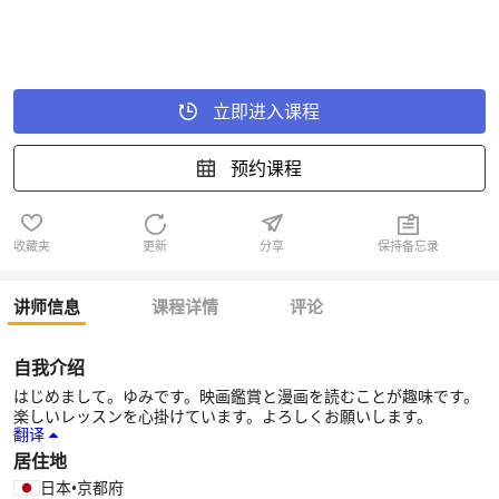
立即进入课程
预约课程
收藏夹
更新
分享
保持备忘录
讲师信息
课程详情
评论
自我介绍
はじめまして。ゆみです。映画鑑賞と漫画を読むことが趣味です。
楽しいレッスンを心掛けています。よろしくお願いします。
翻译
居住地
日本
•
京都府