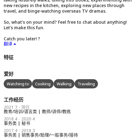
new recipes in the kitchen, exploring new places through
travel, and binge-watching overseas TV dramas.
So, what's on your mind? Feel free to chat about anything!
Let's make this fun.
Catch you later! ?
翻译
特征
爱好
Watching tv
Cooking
Walking
Traveling
工作经历
2021 7 - 現在
教育/培训/语言类 | 教师/讲师/教练
2018 4 - 2020 4
事务类 | 秘书
2017 4 - 2018 3
事务类 | 销售事务/助理/一般事务/接待