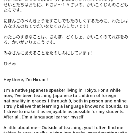
せいとたちはおもに、６さい～１５さいの、がいこくじんのこども
たちです。
にほんごのべんきょうをすこしでもたのしくするために、わたしは
みなさんのおてつだいをたくさんしたいです！
わたしのすきなことは、さんぽ、どくしょ、がいこくのてれびをみ
る、かいがいりょこうです。
みなさんにあえることをたのしみにしています！
ひろみ
Hey there, I'm Hiromi!
I'm a native Japanese speaker living in Tokyo. For a while
now, I've been teaching Japanese to children of foreign
nationality in grades 1 through 9, both in person and online.
I truly believe that learning a language knows no bounds, so
I strive to make it as enjoyable as possible for my students.
After all, I'm a language learner myself!
A little about me—Outside of teaching, you'll often find me
taking leisurely walks, diving into books, experimenting with