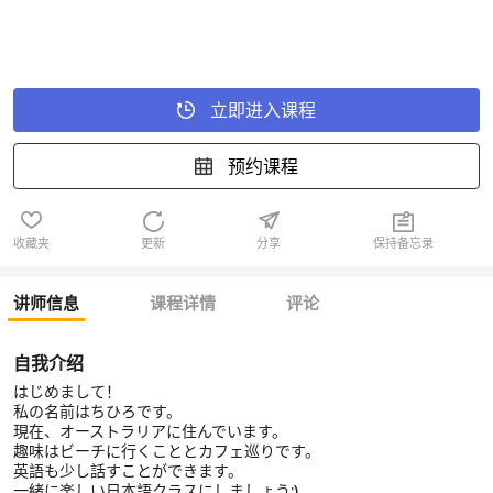
立即进入课程
预约课程
收藏夹
更新
分享
保持备忘录
讲师信息
课程详情
评论
自我介绍
はじめまして！
私の名前はちひろです。
現在、オーストラリアに住んでいます。
趣味はビーチに行くこととカフェ巡りです。
英語も少し話すことができます。
一緒に楽しい日本語クラスにしましょう:)