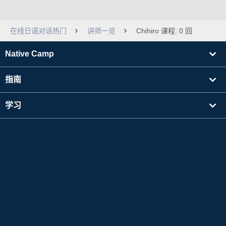
在线日语对话热门
讲师一览
Chihiro 课程: 0 回
Native Camp
指南
学习
寻找讲师
其他
公司信息