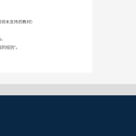
讲师未支持的教材）
备。
程的规则”。