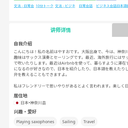
文法 - 日常会
10分トーク
文法 - ビジネ
日常会話
ビジネス会話
日本語
話
ス会話
験
讲师详情
日本語能力試
自由谈话
デイリートピ
自我介绍
験1級
ック
こんにちは！私の名前はやすおです。大阪出身で、今は、神奈
趣味はサックス演奏とセーリングです。最近、海外旅行にはサ
で吹いたりします。最近はAirbnbを使って、暮らすように滞
になるのが好きなので、日本を紹介したり、日本語を教えたり
弁を教えることもできますよ。
私はフレンドリーで思いやりがあるとよく言われます。楽しく
居住地
日本
•
神奈川县
兴趣・爱好
Playing saxophones
Sailing
Travel