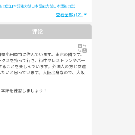
能力試
日本語能力試
日本語能力試
日本語能力試
5級
験4級
験3級
験2級
查看全部 (12)
评论
川県小田原市に住んでいます。東京の隣です。
ックスを持って行き、街中やレストランやバー
在することを楽しんでいます。外国人の方と友達
したいと思っています。大阪出身なので、大阪
日本語を練習しましょう！