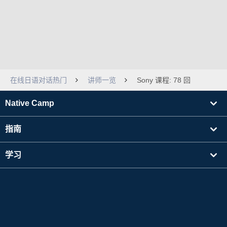
在线日语对话热门
讲师一览
Sony 课程: 78 回
Native Camp
指南
学习
寻找讲师
其他