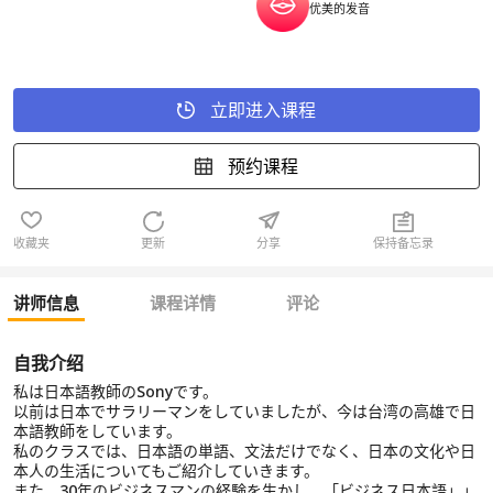
优美的发音
立即进入课程
预约课程
收藏夹
更新
分享
保持备忘录
讲师信息
课程详情
评论
自我介绍
私は日本語教師のSonyです。
以前は日本でサラリーマンをしていましたが、今は台湾の高雄で日
本語教師をしています。
私のクラスでは、日本語の単語、文法だけでなく、日本の文化や日
本人の生活についてもご紹介していきます。
また、30年のビジネスマンの経験を生かし、「ビジネス日本語」」