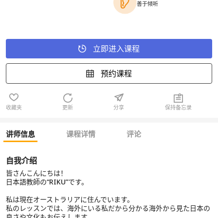
善于倾听
立即进入课程
预约课程
收藏夹
更新
分享
保持备忘录
讲师信息
课程详情
评论
自我介绍
皆さんこんにちは！
日本語教師の“RIKU”です。
私は現在オーストラリアに住んでいます。
私のレッスンでは、海外にいる私だから分かる海外から見た日本の
良さや文化もお伝えします。