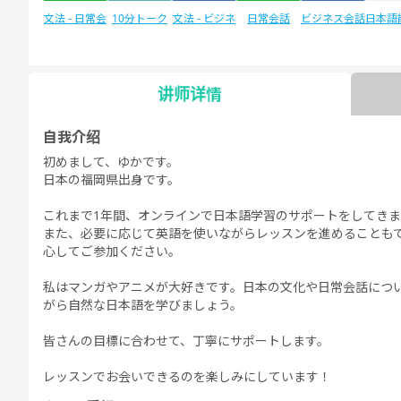
文法 - 日常会
10分トーク
文法 - ビジネ
日常会話
ビジネス会話
日本語
話
ス会話
験
讲师详情
日本語能力試
自由谈话
デイリートピ
自我介绍
験1級
ック
初めまして、ゆかです。
日本の福岡県出身です。
これまで1年間、オンラインで日本語学習のサポートをしてき
また、必要に応じて英語を使いながらレッスンを進めることも
心してご参加ください。
私はマンガやアニメが大好きです。日本の文化や日常会話につ
がら自然な日本語を学びましょう。
皆さんの目標に合わせて、丁寧にサポートします。
レッスンでお会いできるのを楽しみにしています！