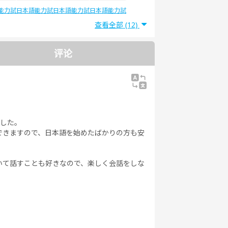
能力試
日本語能力試
日本語能力試
日本語能力試
5級
験4級
験3級
験2級
查看全部 (12)
评论
ました。
できますので、日本語を始めたばかりの方も安
いて話すことも好きなので、楽しく会話をしな