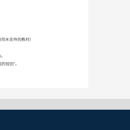
讲师未支持的教材）
备。
程的规则”。