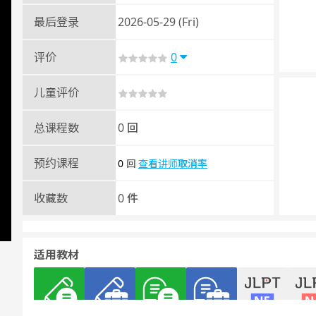
最后登录
2026-05-29 (Fri)
评价
0
儿童评价
总课程数
0 回
预约课程
0
查看讲师取消率
回
收藏数
0 件
适用教材