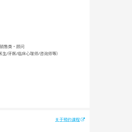
店铺销售类・顾问
（医生/牙医/临床心理师/咨询师等）
关于预约课程