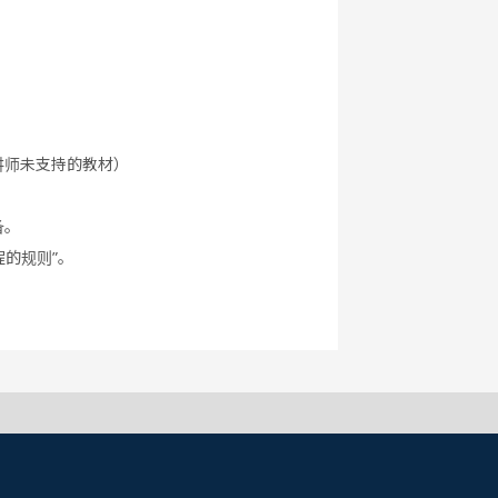
讲师未支持的教材）
备。
程的规则”。