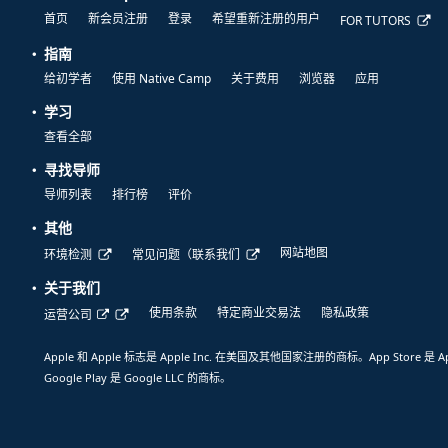
首页
新会员注册
登录
希望重新注册的用户
FOR TUTORS
指南
给初学者
使用 Native Camp
关于费用
浏览器
应用
学习
查看全部
寻找导师
导师列表
排行榜
评价
其他
网站地图
环境检测
常见问题（联系我们
关于我们
使用条款
特定商业交易法
隐私政策
运营公司
Apple 和 Apple 标志是 Apple Inc. 在美国及其他国家注册的商标。App Store 是 A
Google Play 是 Google LLC 的商标。