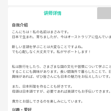
文法 - 日常会
文法 - ビジネ
日常会話
ビジネス会話
日本語能力試
日本語
話
ス会話
験5級
験
讲师详情
自我介绍
こんにちは！私の名前はまさみです。
自由谈话
デイリートピ
日本で生まれ、育ちましたが、今はオーストラリアに住んでい
ック
新しい言語を学ぶことは大変なことですよね。
でも心配しなく大丈夫です。私がサポートします！
私は旅行をしたり、さまざまな国の文化や習慣について学ぶこ
することにも興味があります。長い間海外で暮らしたことで、
興味があれば、ぜひ皆さんにも日本の魅力をお伝えしたいです
また、日本料理を作ることも好きです。
母語は日本語ですが、必要であれば英語でもお手伝いできます
貴方とお話しできるのを楽しみにしています。
兴趣・爱好