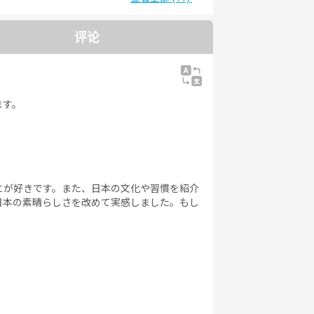
能力試
日本語能力試
日本語能力試
日本語能力試
4級
験3級
験2級
験1級
评论
ます。
とが好きです。また、日本の文化や習慣を紹介
日本の素晴らしさを改めて実感しました。もし
。
。