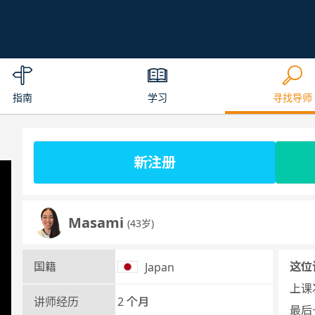
指南
学习
寻找导师
新注册
Masami
(43岁)
国籍
这位
Japan
上课次
讲师经历
2 个月
最后一