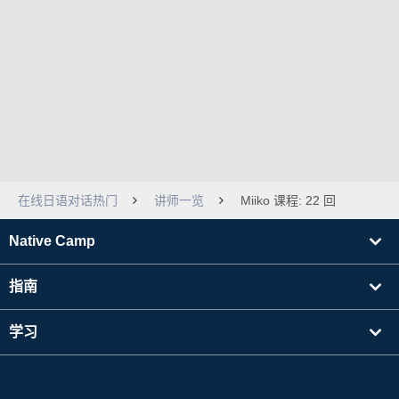
在线日语对话热门
讲师一览
Miiko 课程: 22 回
Native Camp
指南
学习
寻找讲师