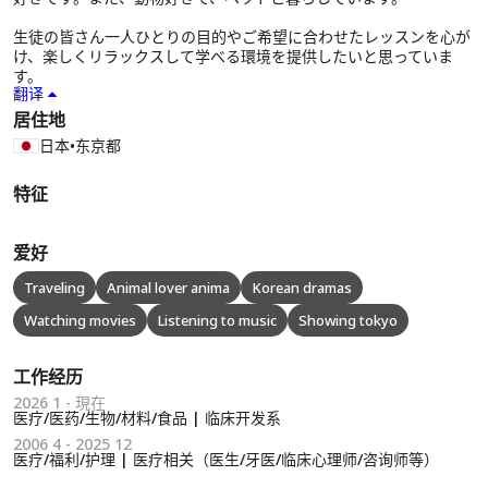
生徒の皆さん一人ひとりの目的やご希望に合わせたレッスンを心が
け、楽しくリラックスして学べる環境を提供したいと思っていま
す。
翻译
居住地
日本
•
东京都
特征
爱好
Traveling
Animal lover anima
Korean dramas
Watching movies
Listening to music
Showing tokyo
工作经历
2026 1 - 現在
医疗/医药/生物/材料/食品 | 临床开发系
2006 4 - 2025 12
医疗/福利/护理 | 医疗相关（医生/牙医/临床心理师/咨询师等）