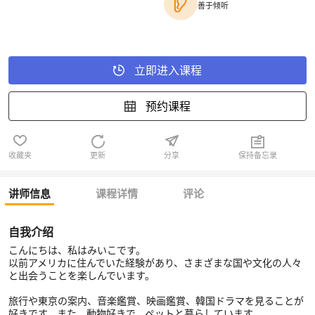
善于倾听
立即进入课程
预约课程
收藏夹
更新
分享
保持备忘录
讲师信息
课程详情
评论
自我介绍
こんにちは、私はみいこです。
以前アメリカに住んでいた経験があり、さまざまな国や文化の人々
と出会うことを楽しんでいます。
旅行や東京の案内、音楽鑑賞、映画鑑賞、韓国ドラマを見ることが
好きです。また、動物好きで、ペットと暮らしています。