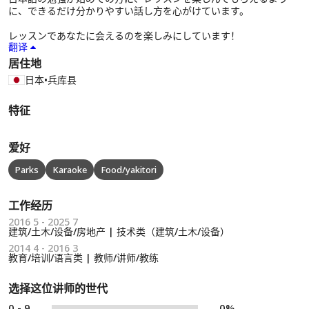
に、できるだけ分かりやすい話し方を心がけています。
レッスンであなたに会えるのを楽しみにしています！
翻译
居住地
日本
•
兵库县
特征
爱好
Parks
Karaoke
Food/yakitori
工作经历
2016 5 - 2025 7
建筑/土木/设备/房地产 | 技术类（建筑/土木/设备）
2014 4 - 2016 3
教育/培训/语言类 | 教师/讲师/教练
选择这位讲师的世代
0 - 9
0%