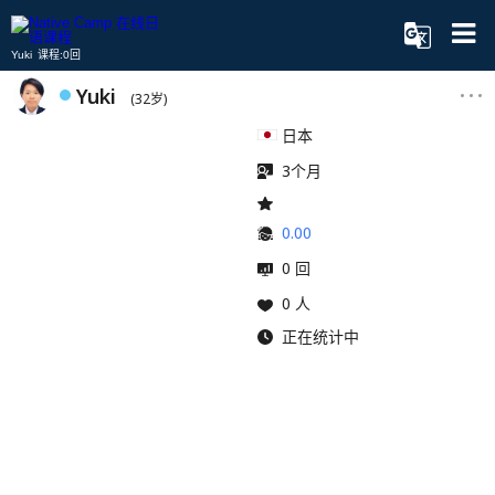
Yuki 课程:0回
Yuki
(32岁)
日本
3个月
0.00
0 回
0 人
正在统计中