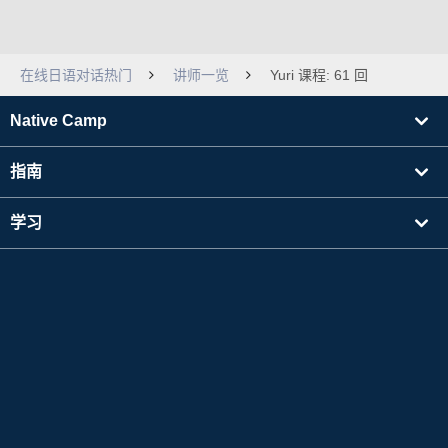
在线日语对话热门
讲师一览
Yuri 课程: 61 回
Native Camp
指南
学习
寻找讲师
其他
公司信息