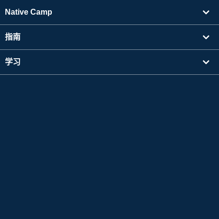
Native Camp
指南
学习
寻找讲师
其他
公司信息
Apple 和 Apple 标志是 Apple Inc. 在美国及其他国家注册的商标。App Store 是 Apple Inc.
的服务标志。
Google Play 是 Google LLC 的商标。