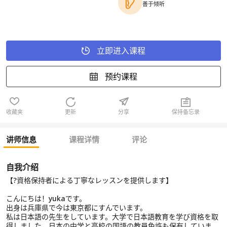
善于倾听
立即进入课程
预约课程
收藏夹
更新
分享
保持备忘录
讲师信息
课程详情
评论
自我介绍
【?資格保持者による丁寧なレッスンを提供します】
こんにちは！yukaです。
出身は兵庫県で今は東京都にすんでいます。
私は日本語の先生をしています。大学で日本語教育を学び資格を取
得しました。日本の中学と高校の国語の教員免許も保有していま