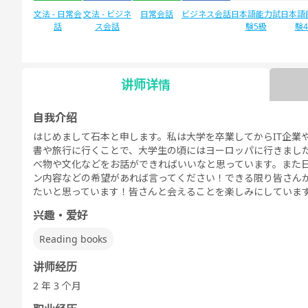
文法 - 日常会
文法 - ビジネ
日常会話
ビジネス会話
日本語能力試
日本語
話
ス会話
験5級
験
讲师详情
自由谈话
デイリートピ
ック
自我介绍
はじめまして石本と申します。私は大学を卒業してからIT企業
書や旅行に行くことで、大学生の頃にはヨーロッパに行きまし
べ物や文化などをお話ができればいいなと思っています。また
ン内容などの希望があれば言ってください！できる限り皆さん
たいと思っています！皆さんと会えることを楽しみにしていま
兴趣・爱好
Reading books
讲师经历
2 年 3 个月