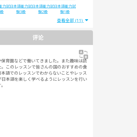
能力試
日本語能力試
日本語能力試
日本語能力試
4級
験3級
験2級
験1級
查看全部 (11)
评论
や保育園などで働いてきました。また趣味は読
た。このレッスンで皆さんの国のおすすめの食
日本語でのレッスンでわからないことやレッス
が日本語を楽しく学べるようにレッスンを行い
す。