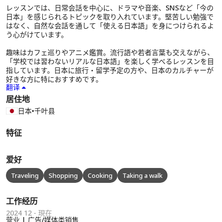
レッスンでは、日常会話を中心に、ドラマや音楽、SNSなど「今の
日本」を感じられるトピックを取り入れています。堅苦しい勉強で
はなく、自然な会話を通して「使える日本語」を身につけられるよ
う心がけています。
趣味はカフェ巡りやアニメ鑑賞。流行語や若者言葉も交えながら、
「学校では習わないリアルな日本語」を楽しく学べるレッスンを目
指しています。日本に旅行・留学予定の方や、日本のカルチャーが
好きな方に特におすすめです。
翻译
居住地
日本
•
千叶县
特征
爱好
Traveling
Shopping
Cooking
Taking a walk
工作经历
2024 12 - 現在
营业 | 广告/媒体类销售